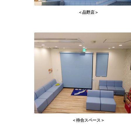
＜品野店＞
＜待合スペース＞