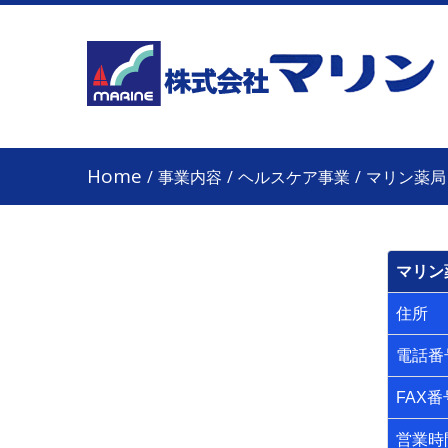
Home
/
事業内容
/
ヘルスケア事業
/
マリン薬局
マリン
住所
電話番
FAX番
営業時