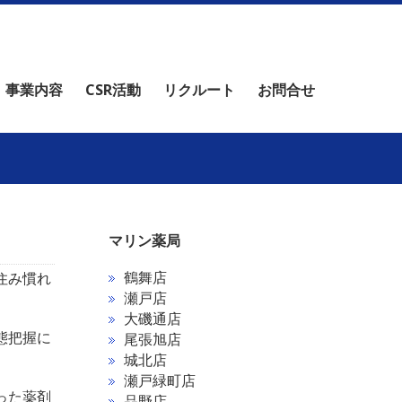
事業内容
CSR活動
リクルート
お問合せ
マリン薬局
鶴舞店
住み慣れ
瀬戸店
大磯通店
態把握に
尾張旭店
城北店
瀬戸緑町店
った薬剤
品野店