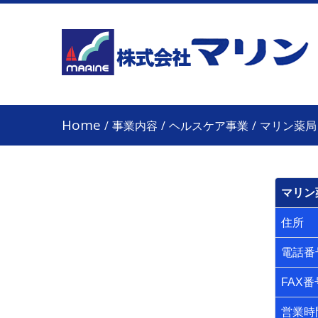
Home
/
事業内容
/
ヘルスケア事業
/
マリン薬局
マリン
住所
電話番
FAX番
営業時